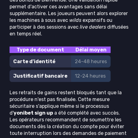
permet d'activer ces avantages sans délai
supplémentaire. Les joueurs peuvent alors explorer
les machines à sous avec
wilds
expansifs ou
participer à des sessions avec
live dealers
diffusées
en temps réel.
Type de document
Délai moyen
Carte d'identité
24-48 heures
Justificatif bancaire
12-24 heures
Les retraits de gains restent bloqués tant que la
procédure n'est pas finalisée. Cette mesure
sécuritaire s'applique même si le processus
d'
yonibet sign up
a été complété avec succès.
Les opérateurs recommandent de soumettre les
documents dès la création du compte pour éviter
toute interruption lors des demandes de paiement