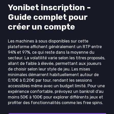
Yonibet inscription -
Guide complet pour
créer un compte
Les machines à sous disponibles sur cette
plateforme affichent généralement un RTP entre
94% et 97%, ce qui reste dans la moyenne du
secteur. La volatilité varie selon les titres proposés,
allant de faible à élevée, permettant aux joueurs
de choisir selon leur style de jeu. Les mises
minimales démarrent habituellement autour de
0,10€ à 0,20€ par tour, rendant les sessions
accessibles même avec un budget limité. Pour une
expérience confortable, prévoyez un bankroll d'au
moins 50€ à 100€ pour explorer différents jeux et
profiter des fonctionnalités comme les free spins.