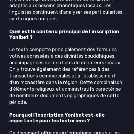
adaptés aux besoins phonétiques locaux. Les
linguistes continuent d'analyser ses particularités
syntaxiques uniques.
Quel est le contenu principal de l'inscription
Yonibet ?
Le texte comporte principalement des formules
votives adressées à des divinités bouddhiques,
accompagnées de mentions de donateurs locaux.
On y trouve également des références à des
transactions commerciales et à l'établissement
d'un monastère dans la région. Cette combinaison
d'éléments religieux et administratifs caractérise
de nombreux documents épigraphiques de cette
période.
Pourquoi l'inscription Yonibet est-elle
importante pour les historiens ?
Ce document offre des informations rares sur les