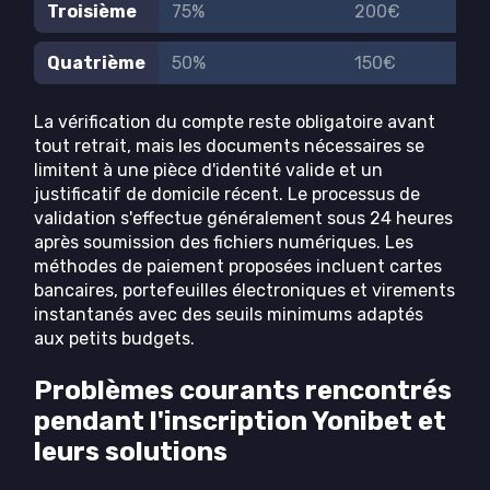
Troisième
75%
200€
Quatrième
50%
150€
La vérification du compte reste obligatoire avant
tout retrait, mais les documents nécessaires se
limitent à une pièce d'identité valide et un
justificatif de domicile récent. Le processus de
validation s'effectue généralement sous 24 heures
après soumission des fichiers numériques. Les
méthodes de paiement proposées incluent cartes
bancaires, portefeuilles électroniques et virements
instantanés avec des seuils minimums adaptés
aux petits budgets.
Problèmes courants rencontrés
pendant l'inscription Yonibet et
leurs solutions