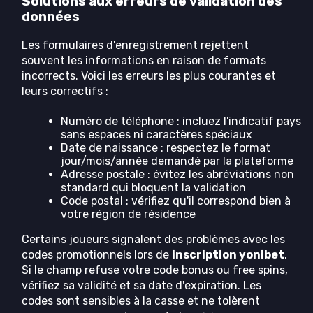
Solutions aux erreurs de validation des
données
Les formulaires d'enregistrement rejettent
souvent les informations en raison de formats
incorrects. Voici les erreurs les plus courantes et
leurs correctifs :
Numéro de téléphone : incluez l'indicatif pays
sans espaces ni caractères spéciaux
Date de naissance : respectez le format
jour/mois/année demandé par la plateforme
Adresse postale : évitez les abréviations non
standard qui bloquent la validation
Code postal : vérifiez qu'il correspond bien à
votre région de résidence
Certains joueurs signalent des problèmes avec les
codes promotionnels lors de
inscription yonibet
.
Si le champ refuse votre code bonus ou free spins,
vérifiez sa validité et sa date d'expiration. Les
codes sont sensibles à la casse et ne tolèrent