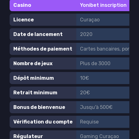
Casino
Yonibet inscription
Licence
Curaçao
Date de lancement
2020
Méthodes de paiement
Cartes bancaires, portefe
Nombre de jeux
Plus de 3000
Dépôt minimum
10€
Retrait minimum
20€
Bonus de bienvenue
Jusqu'à 500€
Vérification du compte
Requise
Régulateur
Gaming Curaçao