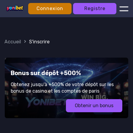
Connexion
Registre
Accueil
S'inscrire
Bonus sur dépôt +500%
Obtenez jusqu'à +500% de votre dépôt sur les
bonus de casino et les comptes de paris
Obtenir un bonus