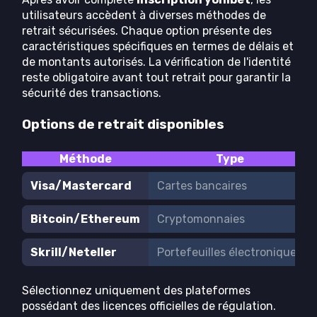
utilisateurs accèdent à diverses méthodes de
retrait sécurisées. Chaque option présente des
caractéristiques spécifiques en termes de délais et
de montants autorisés. La vérification de l'identité
reste obligatoire avant tout retrait pour garantir la
sécurité des transactions.
Options de retrait disponibles
Méthode
Type
Visa/Mastercard
Cartes bancaires
Bitcoin/Ethereum
Cryptomonnaies
Skrill/Neteller
Portefeuilles électroniques
Sélectionnez uniquement des plateformes
possédant des licences officielles de régulation.