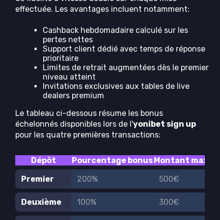
effectuée. Les avantages incluent notamment:
Cashback hebdomadaire calculé sur les
pertes nettes
Support client dédié avec temps de réponse
prioritaire
Limites de retrait augmentées dès le premier
niveau atteint
Invitations exclusives aux tables de live
dealers premium
Le tableau ci-dessous résume les bonus
échelonnés disponibles lors de l'
yonibet sign up
pour les quatre premières transactions:
Dépôt
Pourcentage bonus
Montant maxi
Premier
200%
500€
Deuxième
100%
300€