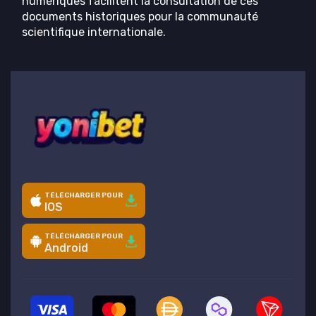
numériques facilitent la consultation de ces
documents historiques pour la communauté
scientifique internationale.
TÉLÉCHARGER POUR
IOS
TÉLÉCHARGER POUR
Android