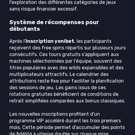
l'exploration des différentes catégories de jeux
sans risque financier excessif.
Système de récompenses pour
débutants
Après l'
inscription yonibet
, les participants
reçoivent des free spins répartis sur plusieurs jours
consécutifs. Ces tours gratuits s'appliquent aux
machines sélectionnées par l'équipe, souvent des
titres populaires avec des wilds expansibles et des
multiplicateurs attractifs. Le calendrier des
attributions reste fixe pour faciliter la planification
des sessions de jeu. Les gains issus de ces
rotations gratuites bénéficient de conditions de
retrait simplifiées comparées aux bonus classiques.
Les nouvelles inscriptions profitent d'un
programme VIP accéléré durant les trois premiers
mois. Cette période permet d'accumuler des points
de fidélité à vitesse double sur chaque mise