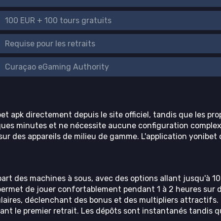
100 EUR + 100 tours gratuits
Requise pour les retraits
Curaçao eGaming Authority
bet apk directement depuis le site officiel, tandis que les p
lques minutes et ne nécessite aucune configuration complexe
ur des appareils de milieu de gamme. L'application yonibet
rt des machines à sous, avec des options allant jusqu'à 10
 permet de jouer confortablement pendant 1 à 2 heures sur d
ires, déclenchant des bonus et des multipliers attractifs.
vant le premier retrait. Les dépôts sont instantanés tandis