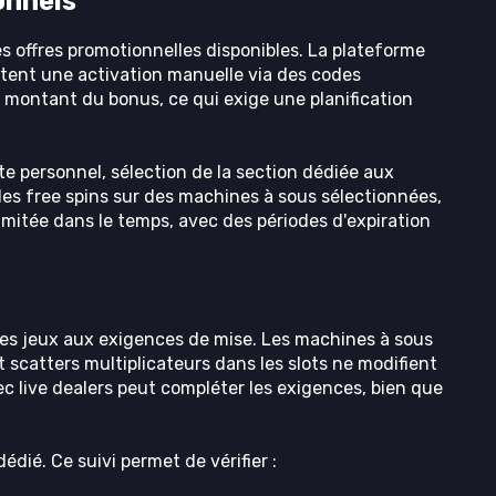
onnels
 offres promotionnelles disponibles. La plateforme
tent une activation manuelle via des codes
 montant du bonus, ce qui exige une planification
e personnel, sélection de la section dédiée aux
des free spins sur des machines à sous sélectionnées,
imitée dans le temps, avec des périodes d'expiration
 des jeux aux exigences de mise. Les machines à sous
 scatters multiplicateurs dans les slots ne modifient
ec live dealers peut compléter les exigences, bien que
dié. Ce suivi permet de vérifier :