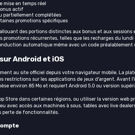
e mise en temps réel
bonus actif
 ou partiellement complétées
rtaines promotions spécifiques
llouant des portions distinctes aux bonus et aux sessions e
 Les promotions récurrentes, telles que les recharges du lun
conduction automatique même avec un code préalablement e
ur Android et iOS
ement au site officiel depuis votre navigateur mobile. La pla
restrictions sur les applications de jeux d'argent. Avant l'
 pèse environ 85 Mo et requiert Android 5.0 ou version supér
App Store dans certaines régions, ou utiliser la version web
jeu avec accès aux machines à sous, tables avec live dealer
 perte de fonctionnalités.
 compte