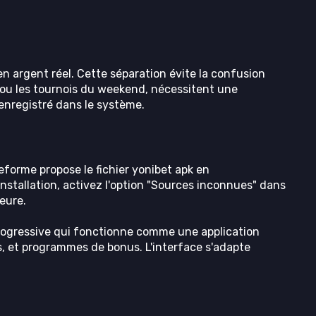
n argent réel. Cette séparation évite la confusion
di ou les tournois du weekend, nécessitent une
nregistré dans le système.
teforme propose le fichier yonibet apk en
installation, activez l'option "Sources inconnues" dans
ieure.
 progressive qui fonctionne comme une application
s, et programmes de bonus. L'interface s'adapte