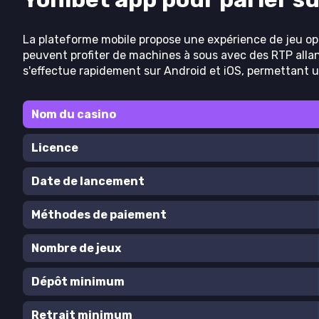
La plateforme mobile propose une expérience de jeu op
peuvent profiter de machines à sous avec des RTP allan
s'effectue rapidement sur Android et iOS, permettant 
Nom du casino
Licence
Date de lancement
Méthodes de paiement
Nombre de jeux
Dépôt minimum
Retrait minimum