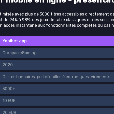
timisée avec plus de 3000 titres accessibles directement d
t de 94% à 98%, des jeux de table classiques et des session
un accès instantané aux fonctionnalités complètes du casin
Yonibet app
Curaçao eGaming
2020
Cartes bancaires, portefeuilles électroniques, virements
3000+
10 EUR
20 EUR