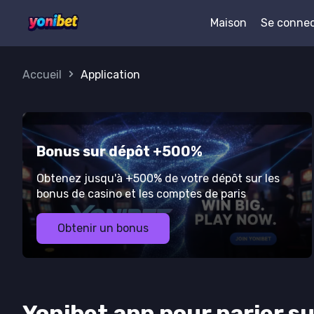
Maison
Se connec
Accueil
Application
Bonus sur dépôt +500%
Obtenez jusqu'à +500% de votre dépôt sur les
bonus de casino et les comptes de paris
Obtenir un bonus
Yonibet app pour parier su