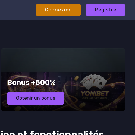
Connexion
Registre
Bonus +500%
Obtenir un bonus
ion et fonctionnalités